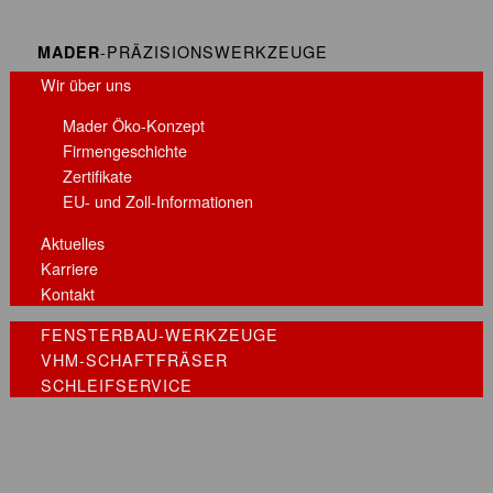
-PRÄZISIONSWERKZEUGE
MADER
Wir über uns
Mader Öko-Konzept
Firmengeschichte
Zertifikate
EU- und Zoll-Informationen
Aktuelles
Karriere
Kontakt
FENSTERBAU-WERKZEUGE
VHM-SCHAFTFRÄSER
SCHLEIFSERVICE